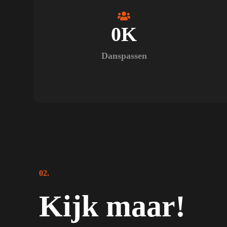
0
K
Danspassen
02.
Kijk maar!