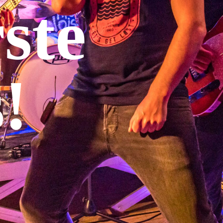
ste
!