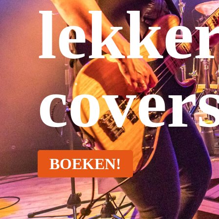
lekker
covers
BOEKEN!